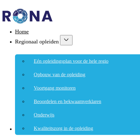
Home
Regionaal opleiden
Eén opleidingsplan voor de hele regio
Opbouw van de opleiding
Voortgang monitoren
Beoordelen en bekwaamverklaren
Onderwijs
Kwaliteitszorg in de opleiding
Klinieken