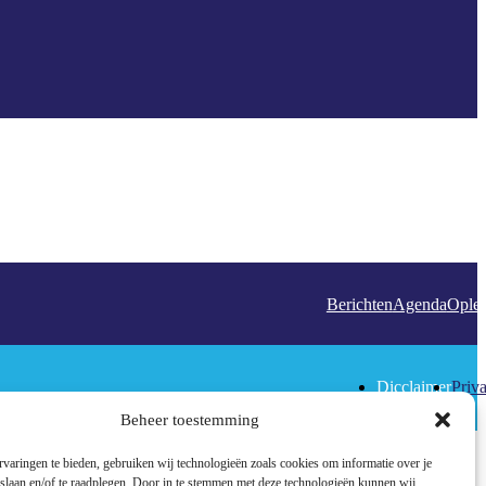
Berichten
Agenda
Oplei
Dicclaimer
Priv
Beheer toestemming
varingen te bieden, gebruiken wij technologieën zoals cookies om informatie over je
 slaan en/of te raadplegen. Door in te stemmen met deze technologieën kunnen wij