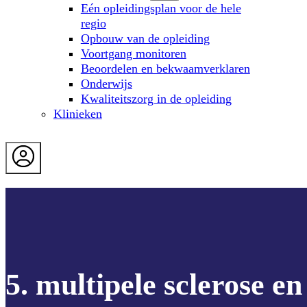
Eén opleidingsplan voor de hele
regio
Opbouw van de opleiding
Voortgang monitoren
Beoordelen en bekwaamverklaren
Onderwijs
Kwaliteitszorg in de opleiding
Klinieken
5. multipele sclerose 