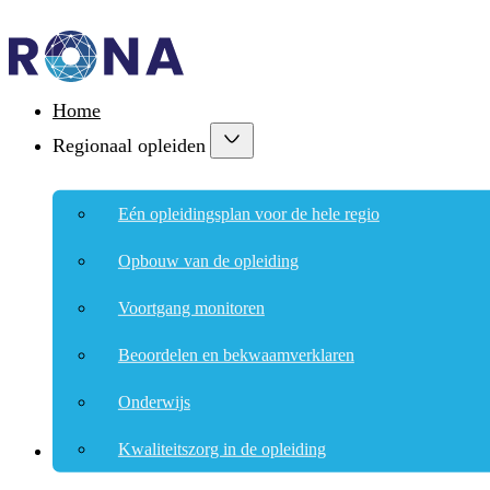
Home
Regionaal opleiden
Eén opleidingsplan voor de hele regio
Opbouw van de opleiding
Voortgang monitoren
Beoordelen en bekwaamverklaren
Onderwijs
Kwaliteitszorg in de opleiding
Klinieken