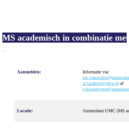
MS academisch in combinatie met
Aanmelden:
Informatie via:
bw.vanoosten@amsterda
n.f.kalkers@olvg.nl
of
e.hoogervorst@antoniusz
Locatie:
Amsterdam UMC (MS acade