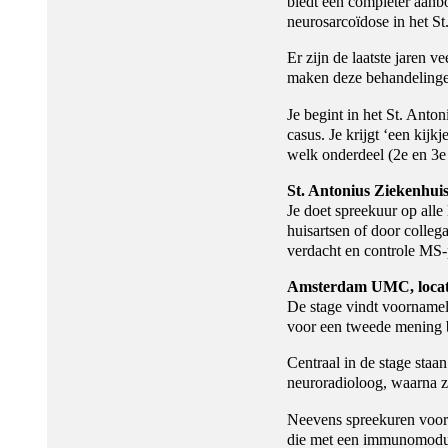
biedt een completer aan
neurosarcoïdose in het S
Er zijn de laatste jaren
maken deze behandelinge
Je begint in het St. Ant
casus. Je krijgt ‘een kij
welk onderdeel (2e en 3e 
St. Antonius Ziekenhu
Je doet spreekuur op alle
huisartsen of door colleg
verdacht en controle MS-
Amsterdam UMC, locati
De stage vindt voornamel
voor een tweede mening 
Centraal in de stage sta
neuroradioloog, waarna zi
Neevens spreekuren voor 
die met een immunomodule